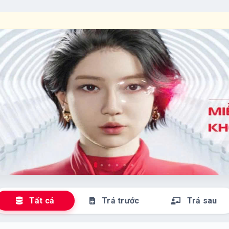
🌟 Chào
Tất cả
Trả trước
Trả sau