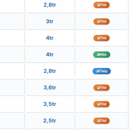
2,8tr
Thổ
3tr
Thổ
4tr
Thổ
4tr
Mộc
2,8tr
Thủy
3,6tr
Thổ
3,5tr
Thổ
2,5tr
Thổ