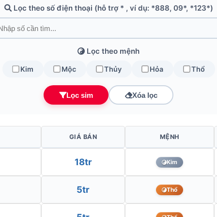
Lọc theo số điện thoại (hỗ trợ * , ví dụ: *888, 09*, *123*)
Lọc theo mệnh
Kim
Mộc
Thủy
Hỏa
Thổ
Lọc sim
Xóa lọc
GIÁ BÁN
MỆNH
18tr
Kim
5tr
Thổ