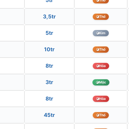
5tr
Thổ
3,5tr
Thổ
5tr
Kim
10tr
Thổ
8tr
Hỏa
3tr
Mộc
8tr
Hỏa
45tr
Thổ