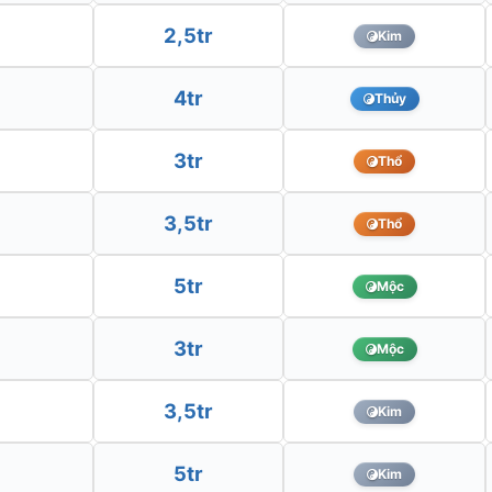
2,5tr
Kim
4tr
Thủy
3tr
Thổ
3,5tr
Thổ
5tr
Mộc
3tr
Mộc
3,5tr
Kim
5tr
Kim